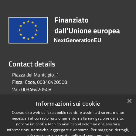
Contact details
Piazza del Municipio, 1
Fiscal Code:
00346420508
Vat:
00346420508
Phone:
(+39) 050 683018
×
Informazioni sui cookie
Email:
comune.orciano@postacert.toscana.it
Pec:
protocollo@comune.orcianopisano.pi.it
Questo sito web utilizza cookie tecnici e assimilati strettamente
necessari al corretto funzionamento e alla navigazione del sito,
nonché un cookie tecnico analitico al solo fine di elaborare
informazioni statistiche, aggregate e anonime. Per maggiori dettagli,
RSS
Copyright © 2026 • Town of •
può consultare la cookie policy al seguente
link